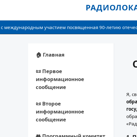
РАДИОЛОКА
международным участием посвященная 90-летию отечественн
🏠 Главная
📜 Первое
информационное
сообщение
Я, с
обр
📜 Второе
гос
информационное
обра
сообщение
«Рад
👥 Программный комитет
1. 