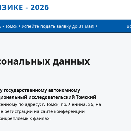
ИКЕ - 2026
мск • Успейте подать заявку до 31 мая! •
Все
рсональных данных
у государственному автономному
циональный исследовательский Томский
нному по адресу: г. Томск, пр. Ленина, 36, на
ме регистрации на сайте конференции
 прикрепляемых файлах.