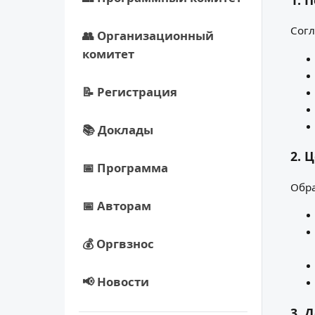
Согл
👥 Организационный
комитет
📝 Регистрация
📚 Доклады
2. 
📅 Программа
Обра
📅 Авторам
💰 Оргвзнос
📢 Новости
3. 