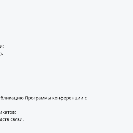
и;
).
убликацию Программы конференции с
икатов;
ств связи.