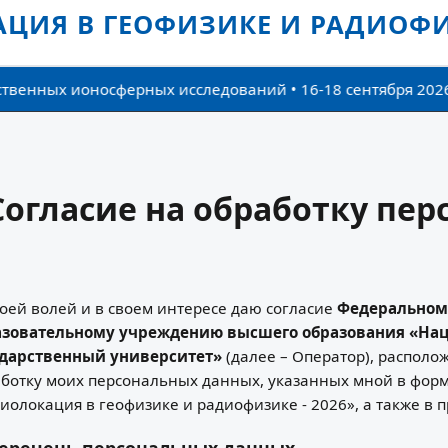
ЦИЯ В ГЕОФИЗИКЕ И РАДИОФИЗ
ых ионосферных исследований • 16-18 сентября 2026 - То
Согласие на обработку пе
воей волей и в своем интересе даю согласие
Федеральном
азовательному учреждению высшего образования «На
ударственный университет»
(далее – Оператор), расположе
ботку моих персональных данных, указанных мной в фор
иолокация в геофизике и радиофизике - 2026», а также в
Перечень персональных данных